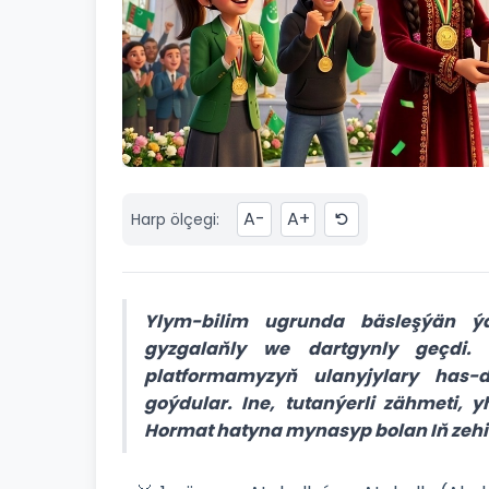
A-
A+
Harp ölçegi:
Ylym-bilim ugrunda bäsleşýän ý
gyzgalaňly we dartgynly geçdi.
platformamyzyň ulanyjylary has-da
goýdular. Ine, tutanýerli zähmeti, 
Hormat hatyna mynasyp bolan Iň zehi