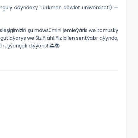
mguly adyndaky Türkmen döwlet uniwersiteti) —
 bäsleşigimiziň şu möwsümini jemleýäris we tomusky
 gutlaýarys we Siziň ähliňiz bilen sentýabr aýynda,
örüşýänçäk diýýäris! 🌅📚