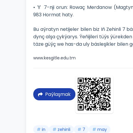
• 🏅 7-nji orun: Rowaç Merdanow (Magty
983 Hormat haty.
Bu aýratyn netijeler bilen biz Iň Zehinli 7
dynç alşa çykýarys. Ýeňijileri tüýs ýürekden
täze güýç we has-da uly bäsleşikler bilen g
www.kesgitle.edu.tm
Paýlaşmak
#
in
#
zehinli
#
7
#
may