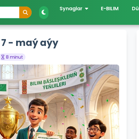
Synaglar
E-BILIM
Dü
i 7 - maý aýy
8 minut