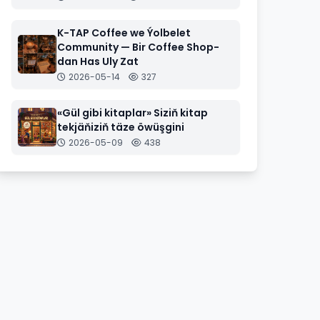
K-TAP Coffee we Ýolbelet
Community — Bir Coffee Shop-
dan Has Uly Zat
2026-05-14
327
«Gül gibi kitaplar» Siziň kitap
tekjäňiziň täze öwüşgini
2026-05-09
438