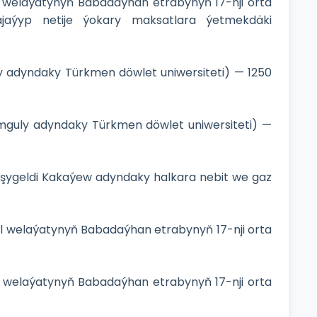
al welaýatynyň Babadaýhan etrabynyň 17-nji orta
aýyp netije ýokary maksatlara ýetmekdäki
ly adyndaky Türkmen döwlet uniwersiteti) — 1250
mguly adyndaky Türkmen döwlet uniwersiteti) —
gşygeldi Kakaýew adyndaky halkara nebit we gaz
hal welaýatynyň Babadaýhan etrabynyň 17-nji orta
al welaýatynyň Babadaýhan etrabynyň 17-nji orta