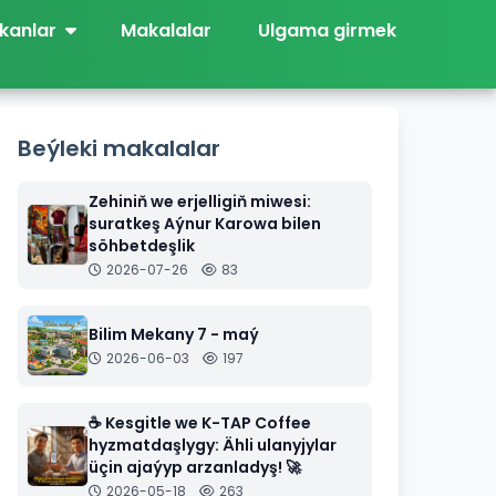
kanlar
Makalalar
Ulgama girmek
Beýleki makalalar
Zehiniň we erjelligiň miwesi:
suratkeş Aýnur Karowa bilen
söhbetdeşlik
2026-07-26
83
Bilim Mekany 7 - maý
2026-06-03
197
☕️ Kesgitle we K-TAP Coffee
hyzmatdaşlygy: Ähli ulanyjylar
üçin ajaýyp arzanladyş! 🚀
2026-05-18
263