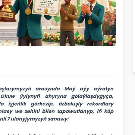
aşlarymyzyň arasynda Maý aýy aýratyn
 Okuw ýylynyň ahyryna golaýlaşdygyça,
 işjeňlik görkezip, özboluşly rekordlary
yhlasy we zehini bilen tapawutlanyp, iň köp
nli 7 ulanyjymyzyň sanawy: