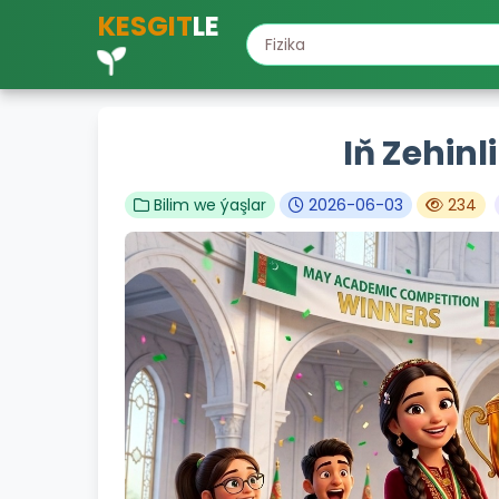
KESGIT
LE
Iň Zehinl
Bilim we ýaşlar
2026-06-03
234