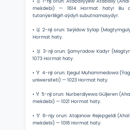
• 🥇 1-nji orun: Ataballyýew Atabally (Ah
mekdebi) — 1614 Hormat haty! Bu aj
tutanýerliligiň aýdyň subutnamasydyr.
• 🥈 2-nji orun: Seýidow Sylap (Magtymgu
Hormat haty.
• 🥉 3-nji orun: Şamyradow Kadyr (Magty
1073 Hormat haty.
• 🏅 4-nji orun: Ejegul Muhammedowa (Ýa
uniwersiteti) — 1023 Hormat haty.
• 🏅 5-nji orun: Nurberdiyewa Güljeren (A
mekdebi) — 1021 Hormat haty.
• 🏅 6-njy orun: Atajanow Rejepgeldi (Ah
mekdebi) — 1018 Hormat haty.