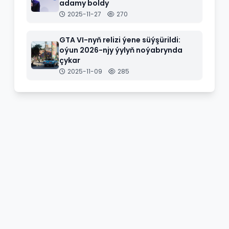
adamy boldy
2025-11-27
270
GTA VI-nyň relizi ýene süýşürildi:
oýun 2026-njy ýylyň noýabrynda
çykar
2025-11-09
285