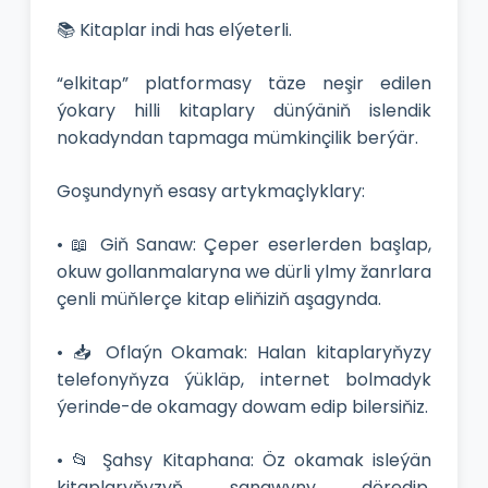
📚 Kitaplar indi has elýeterli.
“elkitap” platformasy täze neşir edilen
ýokary hilli kitaplary dünýäniň islendik
nokadyndan tapmaga mümkinçilik berýär.
Goşundynyň esasy artykmaçlyklary:
• 📖 Giň Sanaw: Çeper eserlerden başlap,
okuw gollanmalaryna we dürli ylmy žanrlara
çenli müňlerçe kitap eliňiziň aşagynda.
• 📥 Oflaýn Okamak: Halan kitaplaryňyzy
telefonyňyza ýükläp, internet bolmadyk
ýerinde-de okamagy dowam edip bilersiňiz.
• 📂 Şahsy Kitaphana: Öz okamak isleýän
kitaplaryňyzyň sanawyny döredip,