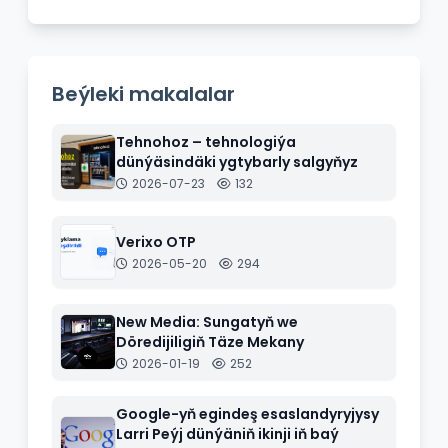
Beýleki makalalar
Tehnohoz – tehnologiýa
dünýäsindäki ygtybarly salgyňyz
2026-07-23
132
Verixo OTP
2026-05-20
294
New Media: Sungatyň we
Döredijiligiň Täze Mekany
2026-01-19
252
Google-yň egindeş esaslandyryjysy
Larri Peýj dünýäniň ikinji iň baý