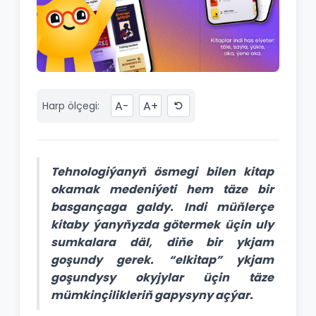
A-
A+
Harp ölçegi:
Tehnologiýanyň ösmegi bilen kitap
okamak medeniýeti hem täze bir
basgançaga galdy. Indi müňlerçe
kitaby ýanyňyzda götermek üçin uly
sumkalara däl, diňe bir ykjam
goşundy gerek. “elkitap” ykjam
goşundysy okyjylar üçin täze
mümkinçilikleriň gapysyny açýar.