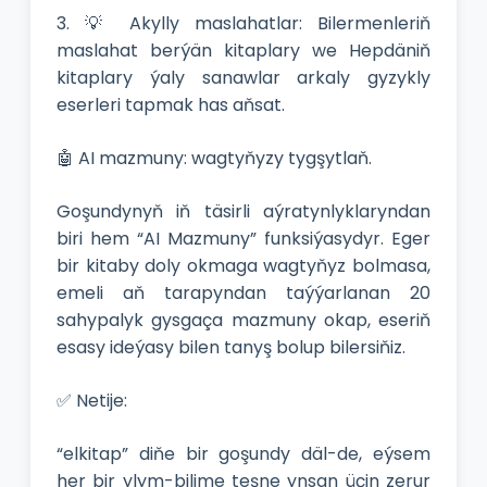
3. 💡 Akylly maslahatlar: Bilermenleriň
maslahat berýän kitaplary we Hepdäniň
kitaplary ýaly sanawlar arkaly gyzykly
eserleri tapmak has aňsat.
🤖 AI mazmuny: wagtyňyzy tygşytlaň.
Goşundynyň iň täsirli aýratynlyklaryndan
biri hem “AI Mazmuny” funksiýasydyr. Eger
bir kitaby doly okmaga wagtyňyz bolmasa,
emeli aň tarapyndan taýýarlanan 20
sahypalyk gysgaça mazmuny okap, eseriň
esasy ideýasy bilen tanyş bolup bilersiňiz.
✅ Netije:
“elkitap” diňe bir goşundy däl-de, eýsem
her bir ylym-bilime teşne ynsan üçin zerur