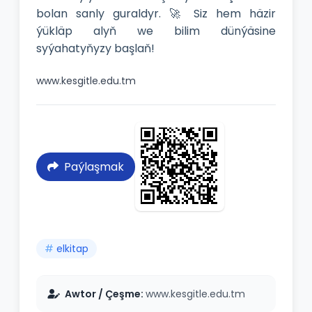
bolan sanly guraldyr. 🚀 Siz hem häzir
ýükläp alyň we bilim dünýäsine
syýahatyňyzy başlaň!
www.kesgitle.edu.tm
Paýlaşmak
#
elkitap
Awtor / Çeşme:
www.kesgitle.edu.tm