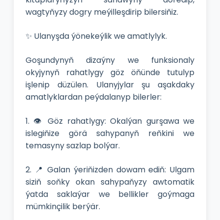
wagtyňyzy dogry meýilleşdirip bilersiňiz.
✨ Ulanyşda ýönekeýlik we amatlylyk.
Goşundynyň dizaýny we funksionaly
okyjynyň rahatlygy göz öňünde tutulyp
işlenip düzülen. Ulanyjylar şu aşakdaky
amatlyklardan peýdalanyp bilerler:
1. 👁️ Göz rahatlygy: Okalýan gurşawa we
islegiňize görä sahypanyň reňkini we
temasyny sazlap bolýar.
2. 📍 Galan ýeriňizden dowam ediň: Ulgam
siziň soňky okan sahypaňyzy awtomatik
ýatda saklaýar we bellikler goýmaga
mümkinçilik berýär.