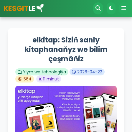
KESGIT
LE
elkitap: Siziň sanly
kitaphanaňyz we bilim
çeşmäňiz
Ylym we tehnologiýa
2026-04-22
564
11 minut