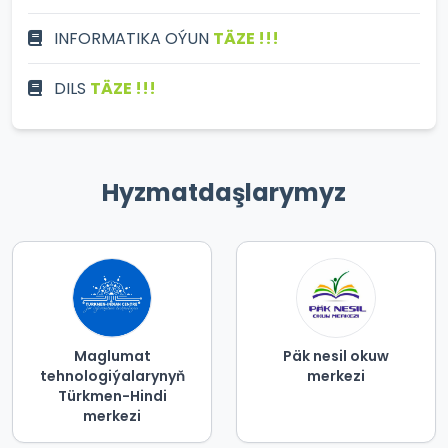
INFORMATIKA OÝUN
TÄZE !!!
DILS
TÄZE !!!
Hyzmatdaşlarymyz
Maglumat
Päk nesil okuw
tehnologiýalarynyň
merkezi
Türkmen-Hindi
merkezi