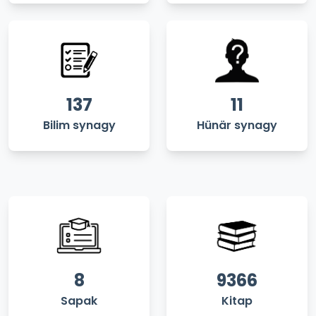
137
11
Bilim synagy
Hünär synagy
8
9366
Sapak
Kitap