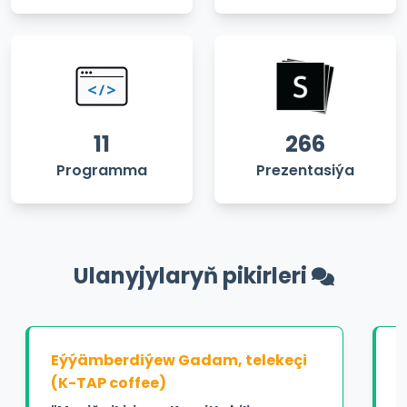
11
266
Programma
Prezentasiýa
Ulanyjylaryň pikirleri
Eýýämberdiýew Gadam, telekeçi
P
(K-TAP coffee)
"