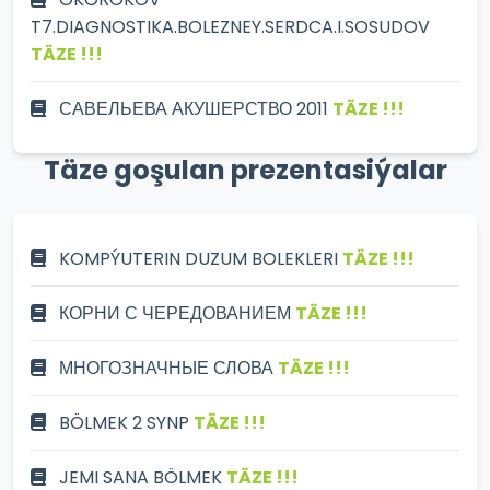
T7.DIAGNOSTIKA.BOLEZNEY.SERDCA.I.SOSUDOV
TÄZE !!!
САВЕЛЬЕВА АКУШЕРСТВО 2011
TÄZE !!!
Täze goşulan prezentasiýalar
KOMPÝUTERIN DUZUM BOLEKLERI
TÄZE !!!
КОРНИ С ЧЕРЕДОВАНИЕМ
TÄZE !!!
МНОГОЗНАЧНЫЕ СЛОВА
TÄZE !!!
BÖLMEK 2 SYNP
TÄZE !!!
JEMI SANA BÖLMEK
TÄZE !!!