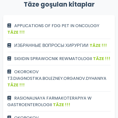
Täze goşulan kitaplar
APPLICATIONS OF FDG PET IN ONCOLOGY
TÄZE !!!
ИЗБРАННЫЕ ВОПРОСЫ ХИРУРГИИ
TÄZE !!!
SIGIDIN SPRAWOCNIK REWMATOLOGII
TÄZE !!!
OKOROKOV
T3.DIAGNOSTIKA.BOLEZNEY.ORGANOV.DYHANIYA
TÄZE !!!
RASIONALNAYA FARMAKOTERAPIYA W
GASTROENTEROLOGII
TÄZE !!!
OKOROKOV