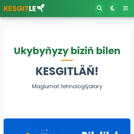
KESGIT
LE
Ukybyňyzy biziň bilen
KESGITLÄŇ!
Maglumat tehnologiýalary