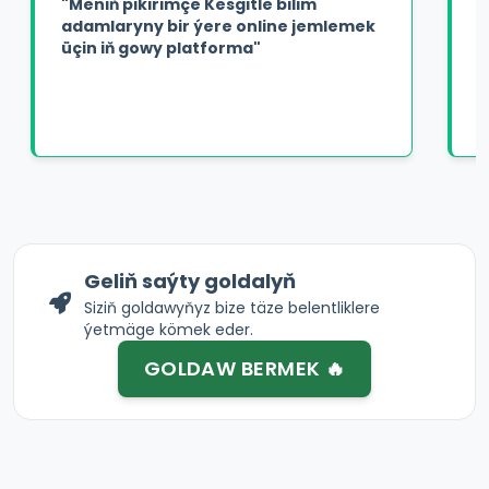
"Meniň pikirimçe Kesgitle bilim
adamlaryny bir ýere online jemlemek
üçin iň gowy platforma"
Geliň saýty goldalyň
Siziň goldawyňyz bize täze belentliklere
ýetmäge kömek eder.
GOLDAW BERMEK 🔥